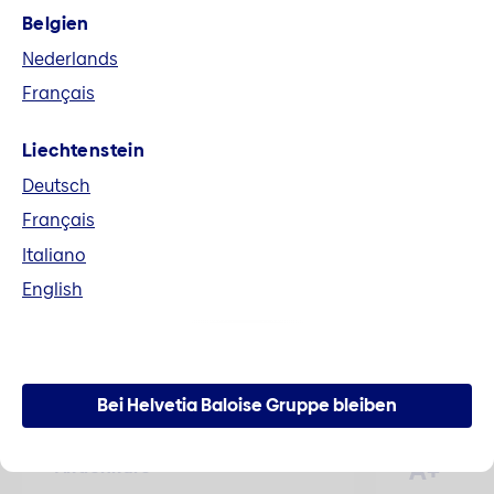
Belgien
Fusion Helvetia und Baloise
Nederlands
Alle Unterlagen im Zusammenhang mit der
Français
Fusion zur Helvetia Baloise Holding AG können
hier heruntergeladen werden.
Liechtenstein
Deutsch
Mehr erfahren
Français
Italiano
English
Zahlen und Fakten
Bei Helvetia Baloise Gruppe bleiben
A+
Aktienkurs