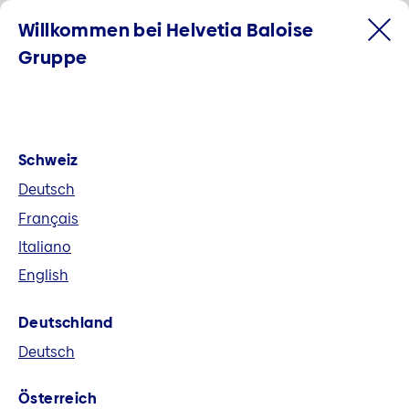
Willkommen bei Helvetia Baloise
Gruppe
Schweiz
Deutsch
Français
Italiano
English
Willkommen bei der Helvetia
Deutschland
Baloise Gruppe
Deutsch
Helvetia Baloise ist der grösste
Österreich
Allbranchenversicherer der Schweiz und