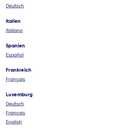
Deutsch
eine führende europäische
Versicherungsgruppe. Wir bieten in acht
Italien
Märkten und global Versicherungs-,
Italiano
Vorsorge- und Finanzlösungen an.
Spanien
Español
Frankreich
Français
Luxemburg
Deutsch
Français
English