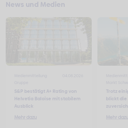
News und Medien
Medienmitteilung
04.08.2026
Medienmitt
Gruppe
Markt Schw
S&P bestätigt A+ Rating von
Trotz ein
Helvetia Baloise mit stabilem
blickt di
Ausblick
zuversich
Mehr dazu
Mehr daz