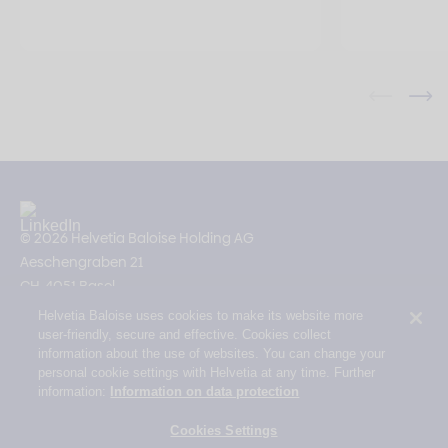
© 2026 Helvetia Baloise Holding AG
Aeschengraben 21
CH-4051 Basel
Helvetia Baloise uses cookies to make its website more
Impressum
user-friendly, secure and effective. Cookies collect
Rechtliche Hinweise
information about the use of websites. You can change your
personal cookie settings with Helvetia at any time. Further
Datenschutz
information:
Information on data protection
Erklärung zur Barrierefreiheit
Cookies Settings
Mail Policy