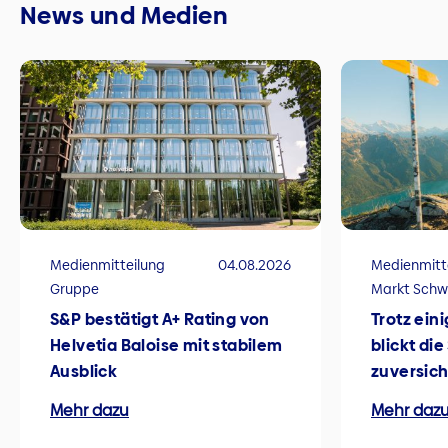
News und Medien
Medienmitteilung
04.08.2026
Medienmitt
Gruppe
Markt Schw
S&P bestätigt A+ Rating von
Trotz ein
Helvetia Baloise mit stabilem
blickt di
Ausblick
zuversich
Mehr dazu
Mehr daz