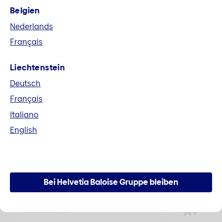
Belgien
Fusion Helvetia und Baloise
Nederlands
Alle Unterlagen im Zusammenhang mit der
Français
Fusion zur Helvetia Baloise Holding AG können
hier heruntergeladen werden.
Liechtenstein
Deutsch
Mehr erfahren
Français
Italiano
English
Zahlen und Fakten
Bei Helvetia Baloise Gruppe bleiben
A+
Aktienkurs