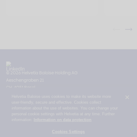
© 2026 Helvetia Baloise Holding AG
Aeschengraben 21
CH-4051 Basel
Helvetia Baloise uses cookies to make its website more
Impressum
user-friendly, secure and effective. Cookies collect
Rechtliche Hinweise
information about the use of websites. You can change your
personal cookie settings with Helvetia at any time. Further
Datenschutz
information:
Information on data protection
Erklärung zur Barrierefreiheit
Cookies Settings
Mail Policy