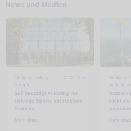
News und Medien
Medienmitteilung
04.08.2026
Medienmitt
Gruppe
Markt Schw
S&P bestätigt A+ Rating von
Trotz ein
Helvetia Baloise mit stabilem
blickt di
Ausblick
zuversich
Mehr dazu
Mehr daz