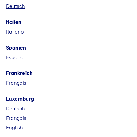
Deutsch
eine führende europäische
Versicherungsgruppe. Wir bieten in acht
Italien
Märkten und global Versicherungs-,
Italiano
Vorsorge- und Finanzlösungen an.
Spanien
Español
Frankreich
Français
Luxemburg
Deutsch
Français
English