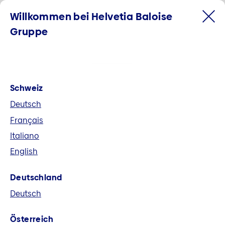
Willkommen bei Helvetia Baloise
Gruppe
Schweiz
Deutsch
Français
Italiano
English
Willkommen bei der Helvetia
Deutschland
Baloise Gruppe
Deutsch
Helvetia Baloise ist der grösste
Österreich
Allbranchenversicherer der Schweiz und