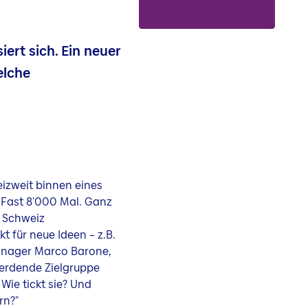
ert sich. Ein neuer
elche
eizweit binnen eines
Fast 8'000 Mal. Ganz
r Schweiz
kt für neue Ideen – z.B.
manager Marco Barone,
werdende Zielgruppe
Wie tickt sie? Und
rn?"