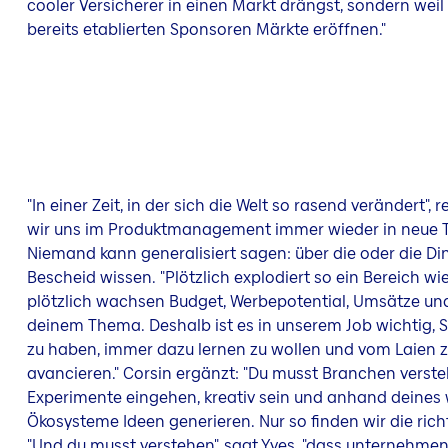
cooler Versicherer in einen Markt drängst, sondern weil
bereits etablierten Sponsoren Märkte eröffnen."
"In einer Zeit, in der sich die Welt so rasend verändert"
wir uns im Produktmanagement immer wieder in neue
Niemand kann generalisiert sagen: über die oder die Di
Bescheid wissen. "Plötzlich explodiert so ein Bereich w
plötzlich wachsen Budget, Werbepotential, Umsätze und 
deinem Thema. Deshalb ist es in unserem Job wichtig,
zu haben, immer dazu lernen zu wollen und vom Laien z
avancieren." Corsin ergänzt: "Du musst Branchen verste
Experimente eingehen, kreativ sein und anhand deines 
Ökosysteme Ideen generieren. Nur so finden wir die rich
"Und du musst verstehen", sagt Yves, "dass unternehmen