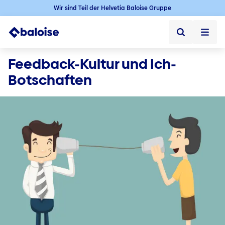
Wir sind Teil der Helvetia Baloise Gruppe
Startseite
Feedback-Kultur und Ich-
Botschaften
Startseite ➞
Jobs
Jobs ➞
Karriere in der Schweiz
Offene Jobs
Baloise als Arbeitgeber
Berufseinstieg
Berufserfahrene
Karriere im Aussendienst