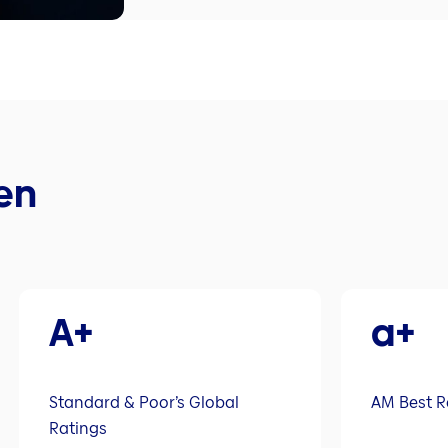
en
A+
a+
Standard & Poor’s Global
AM Best R
Ratings