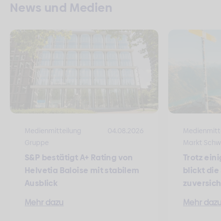
News und Medien
Medienmitteilung
04.08.2026
Medienmitt
Gruppe
Markt Schw
S&P bestätigt A+ Rating von
Trotz ein
Helvetia Baloise mit stabilem
blickt di
Ausblick
zuversich
Mehr dazu
Mehr daz