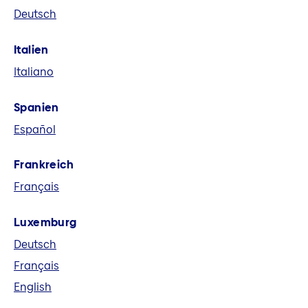
Deutsch
eine führende europäische
Versicherungsgruppe. Wir bieten in acht
Italien
Märkten und global Versicherungs-,
Italiano
Vorsorge- und Finanzlösungen an.
Spanien
Español
Frankreich
Français
Luxemburg
Deutsch
Français
English