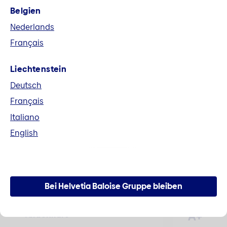
Belgien
Fusion Helvetia und Baloise
Nederlands
Alle Unterlagen im Zusammenhang mit der
Français
Fusion zur Helvetia Baloise Holding AG können
hier heruntergeladen werden.
Liechtenstein
Deutsch
Mehr erfahren
Français
Italiano
English
Zahlen und Fakten
Bei Helvetia Baloise Gruppe bleiben
A+
Aktienkurs