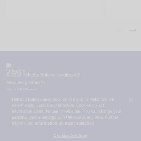
© 2026 Helvetia Baloise Holding AG
Aeschengraben 21
CH-4051 Basel
Helvetia Baloise uses cookies to make its website more
Impressum
user-friendly, secure and effective. Cookies collect
Rechtliche Hinweise
information about the use of websites. You can change your
personal cookie settings with Helvetia at any time. Further
Datenschutz
information:
Information on data protection
Erklärung zur Barrierefreiheit
Cookies Settings
Mail Policy