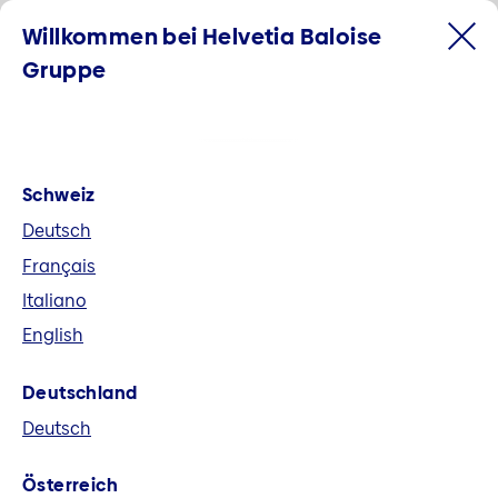
Willkommen bei Helvetia Baloise
Gruppe
Schweiz
Deutsch
Français
Italiano
English
Willkommen bei der Helvetia
Deutschland
Baloise Gruppe
Deutsch
Helvetia Baloise ist der grösste
Österreich
Allbranchenversicherer der Schweiz und