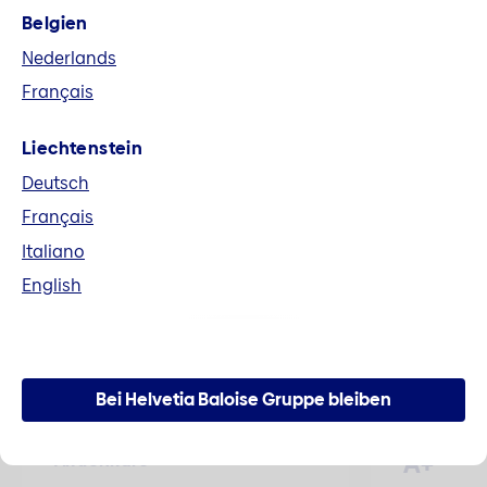
Belgien
Fusion Helvetia und Baloise
Nederlands
Alle Unterlagen im Zusammenhang mit der
Français
Fusion zur Helvetia Baloise Holding AG können
hier heruntergeladen werden.
Liechtenstein
Deutsch
Mehr erfahren
Français
Italiano
English
Zahlen und Fakten
Bei Helvetia Baloise Gruppe bleiben
A+
Aktienkurs