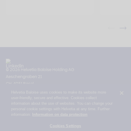
© 2026 Helvetia Baloise Holding AG
Aeschengraben 21
CH-4051 Basel
Helvetia Baloise uses cookies to make its website more
Impressum
user-friendly, secure and effective. Cookies collect
Rechtliche Hinweise
information about the use of websites. You can change your
personal cookie settings with Helvetia at any time. Further
Datenschutz
information:
Information on data protection
Erklärung zur Barrierefreiheit
Cookies Settings
Mail Policy