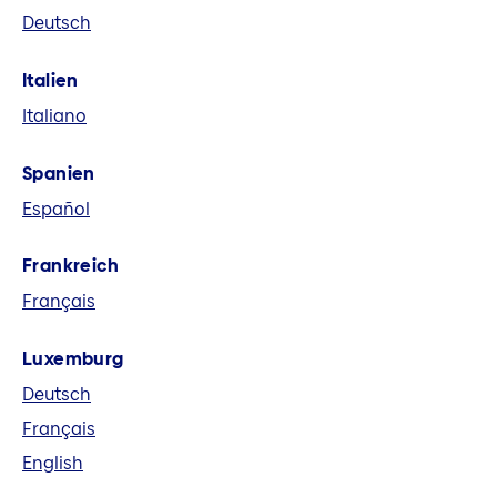
Deutsch
eine führende europäische
Versicherungsgruppe. Wir bieten in acht
Italien
Märkten und global Versicherungs-,
Italiano
Vorsorge- und Finanzlösungen an.
Spanien
Español
Frankreich
Français
Luxemburg
Deutsch
Français
English