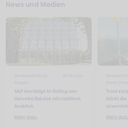
News und Medien
Medienmitteilung
04.08.2026
Medienmitt
Gruppe
Markt Schw
S&P bestätigt A+ Rating von
Trotz ein
Helvetia Baloise mit stabilem
blickt di
Ausblick
zuversich
Mehr dazu
Mehr daz