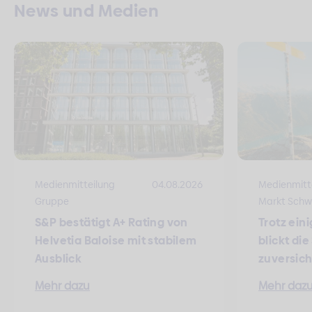
News und Medien
Medienmitteilung
04.08.2026
Medienmitt
Gruppe
Markt Schw
S&P bestätigt A+ Rating von
Trotz ein
Helvetia Baloise mit stabilem
blickt di
Ausblick
zuversich
Mehr dazu
Mehr daz