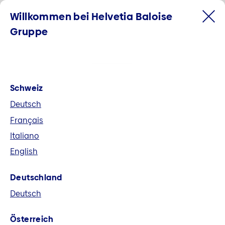
Willkommen bei Helvetia Baloise
Gruppe
Schweiz
Deutsch
Français
Italiano
English
Willkommen bei der Helvetia
Deutschland
Baloise Gruppe
Deutsch
Helvetia Baloise ist der grösste
Österreich
Allbranchenversicherer der Schweiz und