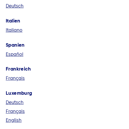
Deutsch
eine führende europäische
Versicherungsgruppe. Wir bieten in acht
Italien
Märkten und global Versicherungs-,
Italiano
Vorsorge- und Finanzlösungen an.
Spanien
Español
Frankreich
Français
Luxemburg
Deutsch
Français
English