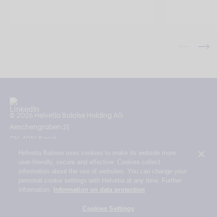
© 2026 Helvetia Baloise Holding AG
Aeschengraben 21
CH-4051 Basel
Helvetia Baloise uses cookies to make its website more
Impressum
user-friendly, secure and effective. Cookies collect
Rechtliche Hinweise
information about the use of websites. You can change your
personal cookie settings with Helvetia at any time. Further
Datenschutz
information:
Information on data protection
Erklärung zur Barrierefreiheit
Cookies Settings
Mail Policy