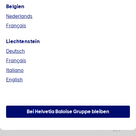
Belgien
Fusion Helvetia und Baloise
Nederlands
Alle Unterlagen im Zusammenhang mit der
Français
Fusion zur Helvetia Baloise Holding AG können
hier heruntergeladen werden.
Liechtenstein
Deutsch
Mehr erfahren
Français
Italiano
English
Zahlen und Fakten
Bei Helvetia Baloise Gruppe bleiben
A+
Aktienkurs