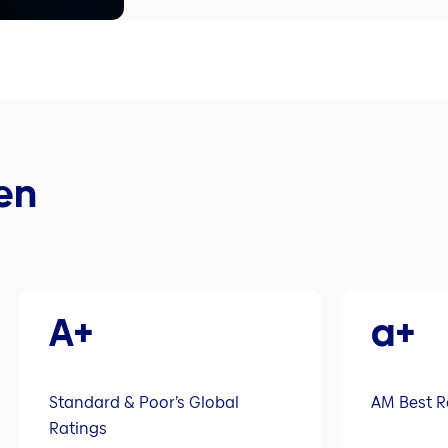
en
A+
a+
Standard & Poor’s Global
AM Best R
Ratings