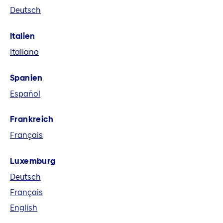
Deutsch
eine führende europäische
Versicherungsgruppe. Wir bieten in acht
Italien
Märkten und global Versicherungs-,
Italiano
Vorsorge- und Finanzlösungen an.
Spanien
Español
Frankreich
Français
Luxemburg
Deutsch
Français
English