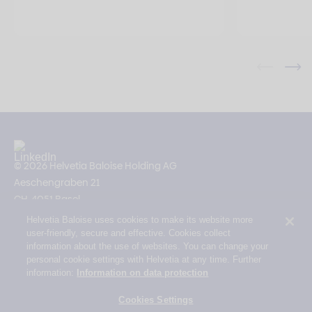
© 2026 Helvetia Baloise Holding AG
Aeschengraben 21
CH-4051 Basel
Helvetia Baloise uses cookies to make its website more
Impressum
user-friendly, secure and effective. Cookies collect
Rechtliche Hinweise
information about the use of websites. You can change your
personal cookie settings with Helvetia at any time. Further
Datenschutz
information:
Information on data protection
Erklärung zur Barrierefreiheit
Cookies Settings
Mail Policy