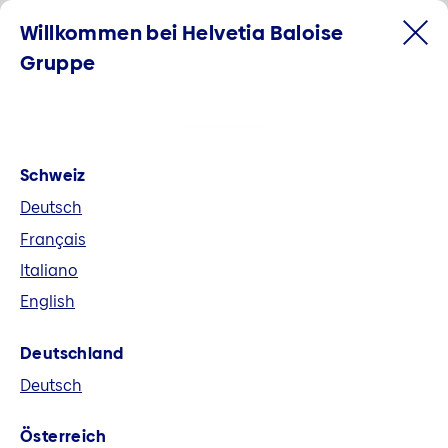
Willkommen bei Helvetia Baloise
Gruppe
Schweiz
Deutsch
Français
Italiano
English
Willkommen bei der Helvetia
Deutschland
Baloise Gruppe
Deutsch
Helvetia Baloise ist der grösste
Österreich
Allbranchenversicherer der Schweiz und