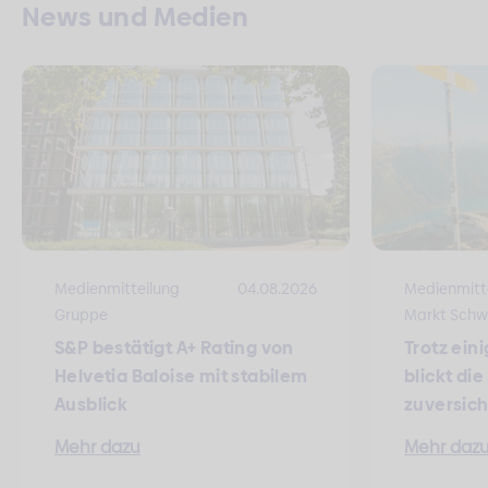
News und Medien
Medienmitteilung
04.08.2026
Medienmitt
Gruppe
Markt Schw
S&P bestätigt A+ Rating von
Trotz ein
Helvetia Baloise mit stabilem
blickt di
Ausblick
zuversich
Mehr dazu
Mehr daz