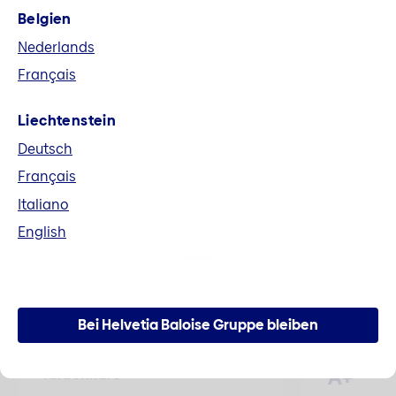
Belgien
Fusion Helvetia und Baloise
Nederlands
Alle Unterlagen im Zusammenhang mit der
Français
Fusion zur Helvetia Baloise Holding AG können
hier heruntergeladen werden.
Liechtenstein
Deutsch
Mehr erfahren
Français
Italiano
English
Zahlen und Fakten
Bei Helvetia Baloise Gruppe bleiben
A+
Aktienkurs