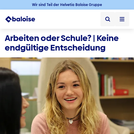
Wir sind Teil der Helvetia Baloise Gruppe
Startseite
Arbeiten oder Schule? | Keine 
endgültige Entscheidung
Startseite ➞
Jobs
Jobs ➞
Karriere in der Schweiz
Offene Jobs
Baloise als Arbeitgeber
Berufseinstieg
Berufserfahrene
Karriere im Aussendienst