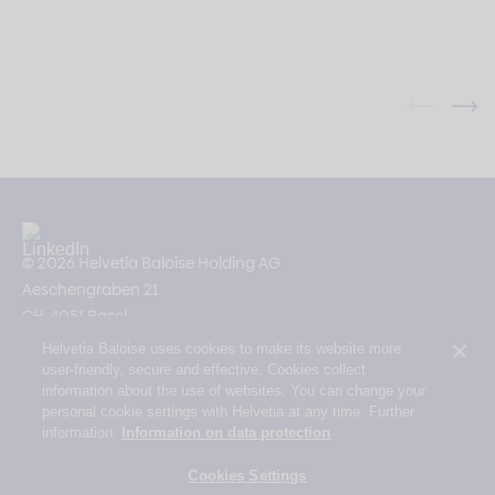
© 2026 Helvetia Baloise Holding AG
Aeschengraben 21
CH-4051 Basel
Helvetia Baloise uses cookies to make its website more
Impressum
user-friendly, secure and effective. Cookies collect
Rechtliche Hinweise
information about the use of websites. You can change your
personal cookie settings with Helvetia at any time. Further
Datenschutz
information:
Information on data protection
Erklärung zur Barrierefreiheit
Cookies Settings
Mail Policy