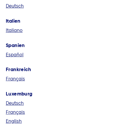
Deutsch
eine führende europäische
Versicherungsgruppe. Wir bieten in acht
Italien
Märkten und global Versicherungs-,
Italiano
Vorsorge- und Finanzlösungen an.
Spanien
Español
Frankreich
Français
Luxemburg
Deutsch
Français
English