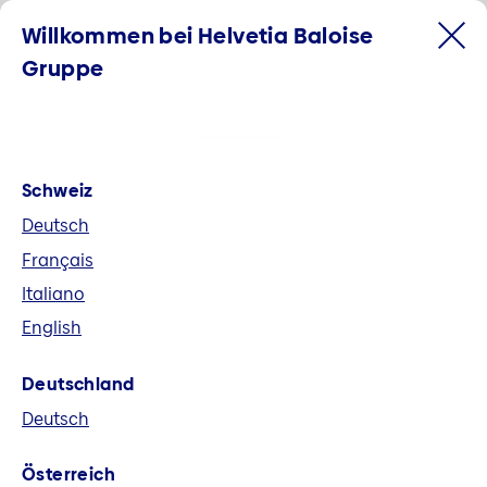
Willkommen bei Helvetia Baloise
Gruppe
Schweiz
Deutsch
Français
Italiano
English
Willkommen bei der Helvetia
Deutschland
Baloise Gruppe
Deutsch
Helvetia Baloise ist der grösste
Österreich
Allbranchenversicherer der Schweiz und