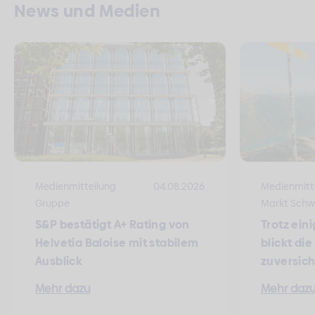
News und Medien
Medienmitteilung
04.08.2026
Medienmitt
Gruppe
Markt Schw
S&P bestätigt A+ Rating von
Trotz ein
Helvetia Baloise mit stabilem
blickt di
Ausblick
zuversich
Mehr dazu
Mehr daz