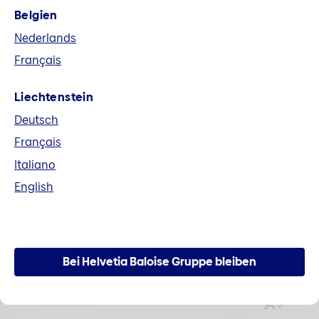
Belgien
Fusion Helvetia und Baloise
Nederlands
Alle Unterlagen im Zusammenhang mit der
Français
Fusion zur Helvetia Baloise Holding AG können
hier heruntergeladen werden.
Liechtenstein
Deutsch
Mehr erfahren
Français
Italiano
English
Zahlen und Fakten
Bei Helvetia Baloise Gruppe bleiben
A+
Aktienkurs