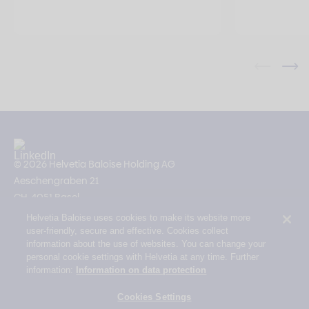
© 2026 Helvetia Baloise Holding AG
Aeschengraben 21
CH-4051 Basel
Helvetia Baloise uses cookies to make its website more
Impressum
user-friendly, secure and effective. Cookies collect
Rechtliche Hinweise
information about the use of websites. You can change your
personal cookie settings with Helvetia at any time. Further
Datenschutz
information:
Information on data protection
Erklärung zur Barrierefreiheit
Cookies Settings
Mail Policy