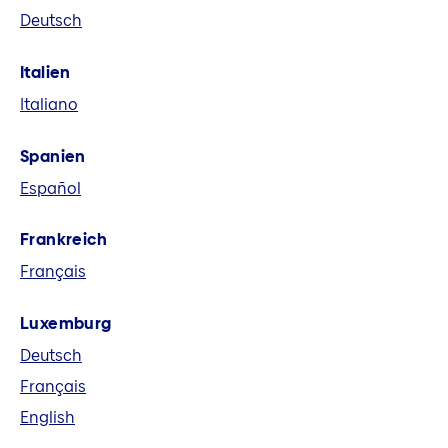
Deutsch
eine führende europäische
Versicherungsgruppe. Wir bieten in acht
Italien
Märkten und global Versicherungs-,
Italiano
Vorsorge- und Finanzlösungen an.
Spanien
Español
Frankreich
Français
Luxemburg
Deutsch
Français
English