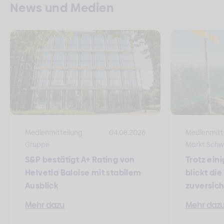
News und Medien
Medienmitteilung
04.08.2026
Medienmitt
Gruppe
Markt Schw
S&P bestätigt A+ Rating von
Trotz ein
Helvetia Baloise mit stabilem
blickt di
Ausblick
zuversich
Mehr dazu
Mehr daz