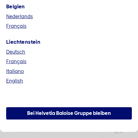
Belgien
Fusion Helvetia und Baloise
Nederlands
Alle Unterlagen im Zusammenhang mit der
Français
Fusion zur Helvetia Baloise Holding AG können
hier heruntergeladen werden.
Liechtenstein
Deutsch
Mehr erfahren
Français
Italiano
English
Zahlen und Fakten
Bei Helvetia Baloise Gruppe bleiben
A+
Aktienkurs