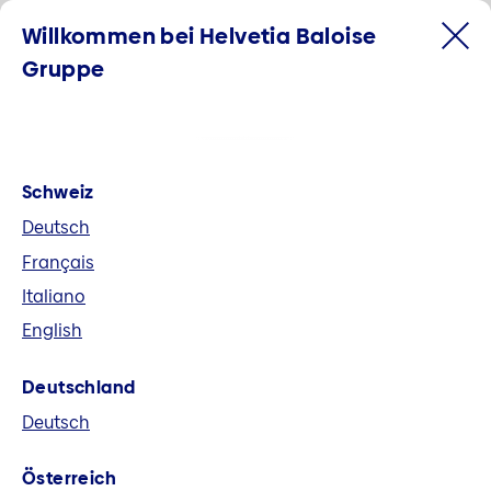
Willkommen bei Helvetia Baloise
Gruppe
Schweiz
Deutsch
Français
Italiano
English
Willkommen bei der Helvetia
Deutschland
Baloise Gruppe
Deutsch
Helvetia Baloise ist der grösste
Österreich
Allbranchenversicherer der Schweiz und