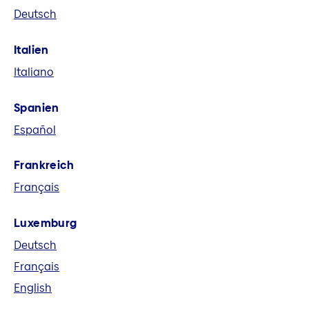
Deutsch
eine führende europäische
Versicherungsgruppe. Wir bieten in acht
Italien
Märkten und global Versicherungs-,
Italiano
Vorsorge- und Finanzlösungen an.
Spanien
Español
Frankreich
Français
Luxemburg
Deutsch
Français
English