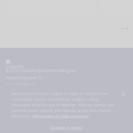
© 2026 Helvetia Baloise Holding AG
Aeschengraben 21
CH-4051 Basel
Helvetia Baloise uses cookies to make its website more
Impressum
user-friendly, secure and effective. Cookies collect
Rechtliche Hinweise
information about the use of websites. You can change your
personal cookie settings with Helvetia at any time. Further
Datenschutz
information:
Information on data protection
Erklärung zur Barrierefreiheit
Cookies Settings
Mail Policy