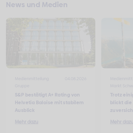
News und Medien
Medienmitteilung
04.08.2026
Medienmitt
Gruppe
Markt Schw
S&P bestätigt A+ Rating von
Trotz ein
Helvetia Baloise mit stabilem
blickt di
Ausblick
zuversich
Mehr dazu
Mehr daz