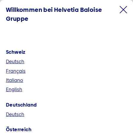
Willkommen bei Helvetia Baloise
Gruppe
Schweiz
Deutsch
Français
Italiano
English
Willkommen bei der Helvetia
Deutschland
Baloise Gruppe
Deutsch
Helvetia Baloise ist der grösste
Österreich
Allbranchenversicherer der Schweiz und