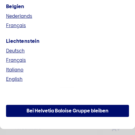
Belgien
Fusion Helvetia und Baloise
Nederlands
Alle Unterlagen im Zusammenhang mit der
Français
Fusion zur Helvetia Baloise Holding AG können
hier heruntergeladen werden.
Liechtenstein
Deutsch
Mehr erfahren
Français
Italiano
English
Zahlen und Fakten
Bei Helvetia Baloise Gruppe bleiben
A+
Aktienkurs