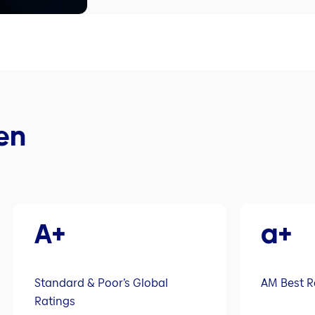
en
A+
a+
Standard & Poor’s Global
AM Best R
Ratings