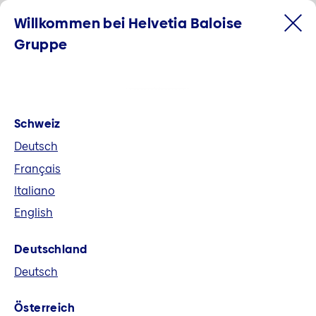
Willkommen bei Helvetia Baloise
Gruppe
Schweiz
Deutsch
Français
Italiano
English
Willkommen bei der Helvetia
Deutschland
Baloise Gruppe
Deutsch
Helvetia Baloise ist der grösste
Österreich
Allbranchenversicherer der Schweiz und