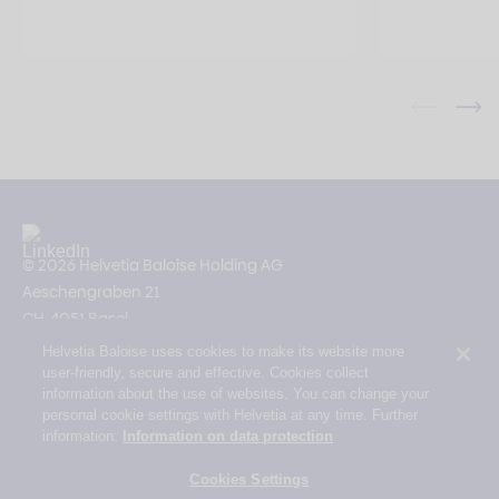
© 2026 Helvetia Baloise Holding AG
Aeschengraben 21
CH-4051 Basel
Helvetia Baloise uses cookies to make its website more
Impressum
user-friendly, secure and effective. Cookies collect
Rechtliche Hinweise
information about the use of websites. You can change your
personal cookie settings with Helvetia at any time. Further
Datenschutz
information:
Information on data protection
Erklärung zur Barrierefreiheit
Cookies Settings
Mail Policy