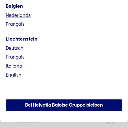
Belgien
Fusion Helvetia und Baloise
Nederlands
Alle Unterlagen im Zusammenhang mit der
Français
Fusion zur Helvetia Baloise Holding AG können
hier heruntergeladen werden.
Liechtenstein
Deutsch
Mehr erfahren
Français
Italiano
English
Zahlen und Fakten
Bei Helvetia Baloise Gruppe bleiben
A+
Aktienkurs