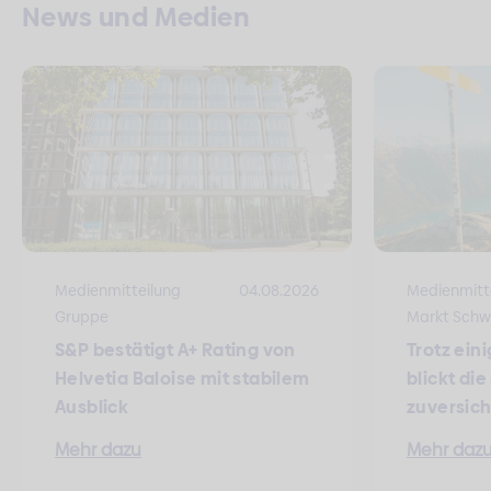
News und Medien
Medienmitteilung
04.08.2026
Medienmitt
Gruppe
Markt Schw
S&P bestätigt A+ Rating von
Trotz ein
Helvetia Baloise mit stabilem
blickt di
Ausblick
zuversich
Mehr dazu
Mehr daz