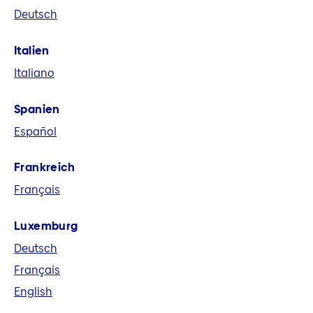
Deutsch
eine führende europäische
Versicherungsgruppe. Wir bieten in acht
Italien
Märkten und global Versicherungs-,
Italiano
Vorsorge- und Finanzlösungen an.
Spanien
Español
Frankreich
Français
Luxemburg
Deutsch
Français
English