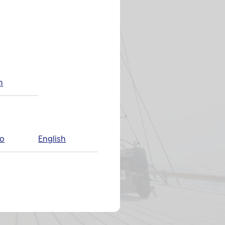
h
no
English