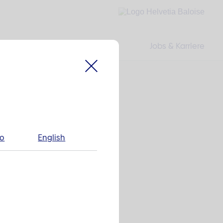
Jobs & Karriere
no
English