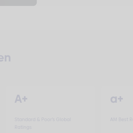
en
A+
a+
Standard & Poor’s Global
AM Best R
Ratings