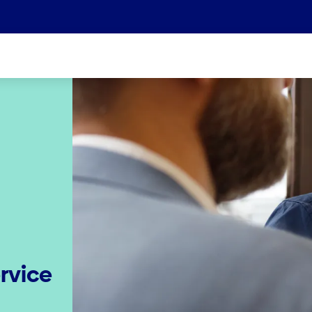
Wir sind Teil der Helvetia Baloise Gruppe
rvice