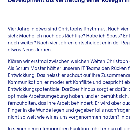
Development als Vertretung einer Kollegin i
Vier Jahre in etwa sind Christophs Rhythmus. Nach vier 
sich: Mache ich noch das Richtige? Habe ich Spass? En
noch weiter? Nach vier Jahren entscheidet er in der Reg
etwas Neues lernen.
Klären wir erstmal zwischen welchen Welten Christoph 
Als Scrum Master hält er unseren IT Teams den Rücken fr
Entwicklung. Das heisst, er schaut auf ihre Zusammena
Kommunikation, er moderiert Konflikte und bespricht e
Entwicklungspotentiale. Darüber hinaus sorgt er dafür, 
optimale Arbeitsumgebung haben, und er bemüht sich, 
fernzuhalten, das ihre Arbeit behindert. Er wird aber a
Finger in die Wunde legen und gegebenfalls nachfrage
nicht so weit wie wir es uns vorgenommen hatten? In der
In seiner neuen temporären Funktion führt er nun all die