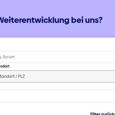
Weiterentwicklung bei uns?
andort
Filter zurüc