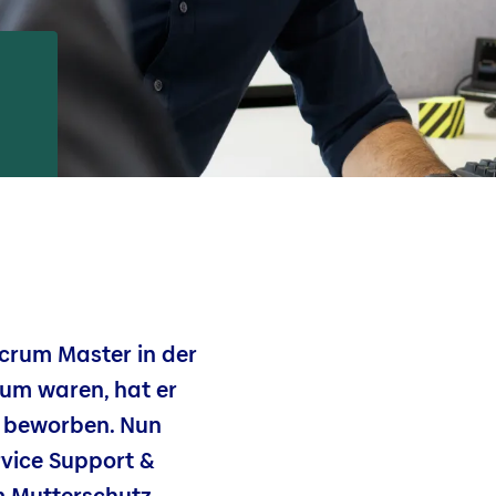
 Scrum Master in der
 rum waren, hat er
l beworben. Nun
rvice Support &