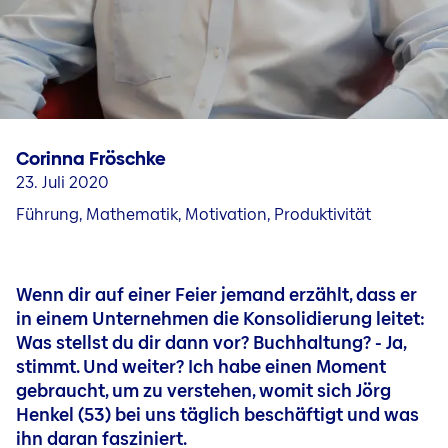
Fragen & Kontakt
Jobs in unseren Ländergesellschaften
Karriere in Liechtenstein
Jobblog
Menschen & Geschichten
Corinna Fröschke
Bewerbungs- und Karrieretipps
23. Juli 2020
Führung, Mathematik, Motivation, Produktivität
Wenn dir auf einer Feier jemand erzählt, dass er
in einem Unternehmen die Konsolidierung leitet:
Was stellst du dir dann vor? Buchhaltung? - Ja,
stimmt. Und weiter? Ich habe einen Moment
gebraucht, um zu verstehen, womit sich Jörg
Henkel (53) bei uns täglich beschäftigt und was
ihn daran fasziniert.