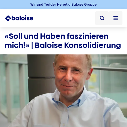
Wir sind Teil der Helvetia Baloise Gruppe
Startseite
«Soll und Haben faszinieren 
mich!» | Baloise Konsolidierung 
Startseite ➞
Jobs
Jobs ➞
Karriere in der Schweiz
Offene Jobs
Baloise als Arbeitgeber
Berufseinstieg
Berufserfahrene
Karriere im Aussendienst