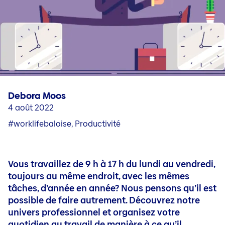
Carrière dans le service externe
Questions et contact
Jobs en nos sociétés nationales
Carrière en Liechtenstein
Jobblog
Personnes & stories
Debora Moos
Conseils pour votre candidature et votre carrière (DE
4 août 2022
#worklifebaloise, Productivité
Vous travaillez de 9 h à 17 h du lundi au vendredi,
toujours au même endroit, avec les mêmes
tâches, d’année en année? Nous pensons qu’il est
possible de faire autrement. Découvrez notre
univers professionnel et organisez votre
quotidien au travail de manière à ce qu’il