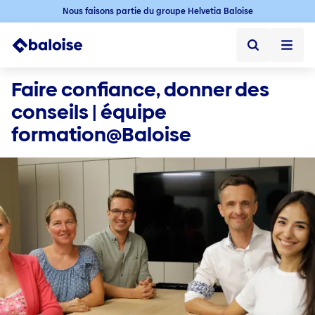
Nous faisons partie du groupe Helvetia Baloise
Home
Faire confiance, donner des 
conseils | équipe 
Home ➞
Durabilité ➞
formation@Baloise
Durabilité
Jobs
Offres d'emploi ➞
Jobs en Suisse
Postes vacants
Baloise en tant qu' employeur
Premier emploi
Professionnel·les expérimenté·es​