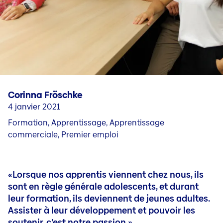
Carrière dans le service externe
Questions et contact
Jobs en nos sociétés nationales
Carrière en Liechtenstein
Jobblog
Personnes & stories
Corinna Fröschke
Conseils pour votre candidature et votre carrière (DE
4 janvier 2021
Formation, Apprentissage, Apprentissage
commerciale, Premier emploi
«Lorsque nos apprentis viennent chez nous, ils
sont en règle générale adolescents, et durant
leur formation, ils deviennent de jeunes adultes.
Assister à leur développement et pouvoir les
soutenir, c’est notre passion.»