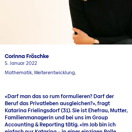
Fragen & Kontakt
Jobs in unseren Ländergesellschaften
Karriere in Liechtenstein
Jobblog
Menschen & Geschichten
Bewerbungs- und Karrieretipps
Corinna Fröschke
5. Januar 2022
Mathematik, Weiterentwicklung,
«Darf man das so rum formulieren? Darf der
Beruf das Privatleben ausgleichen?», fragt
Katarina Frielingsdorf (31). Sie ist Ehefrau, Mutter,
Familienmanagerin und bei uns im Group
Accounting & Reporting tätig. «Im Job bin ich
einfach nur Katarina – in einer einzigen Rolle.