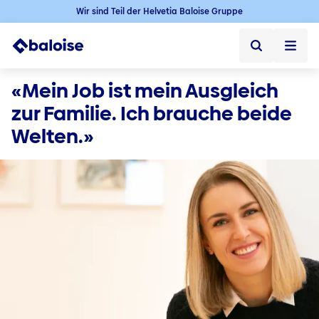
Wir sind Teil der Helvetia Baloise Gruppe
Startseite
«Mein Job ist mein Ausgleich 
zur Familie. Ich brauche beide 
Startseite ➞
Welten.»
Jobs
Jobs ➞
Karriere in der Schweiz
Offene Jobs
Baloise als Arbeitgeber
Berufseinstieg
Berufserfahrene
Karriere im Aussendienst