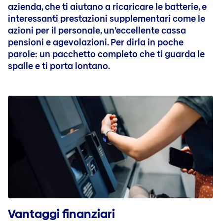
Innovations
Professionisti esperti
azienda, che ti aiutano a ricaricare le batterie, e
Innovations
Actionnaires
Ecosystem Mobility (EN)
Carriera al servizio esterno
interessanti prestazioni supplementari come le
Nos sites
Acquisition d’actions
azioni per il personale, un’eccellente cassa
Crash tests
Domande e contatto
Suisse
Registre des actions
pensioni e agevolazioni. Per dirla in poche
Contact
Posti di lavoro nelle nostre società nazionali
parole: un pacchetto completo che ti guarda le
Allemagne
Statuts
Contact
Carriera in Liechtenstein (FR)
spalle e ti porta lontano.
Luxembourg
Actionnaires importants
Événements
Jobblog
Belgique
Assemblée générale
Réseaux sociaux
Personaggi e storie (FR)
Publications
Consigli per la candidatura e la carriera (DE)
États financiers
Journées des investisseurs
Conférences financières
Rapport sur la situation financière
Banque Baloise
Obligations & notations
Vantaggi finanziari
Obligations