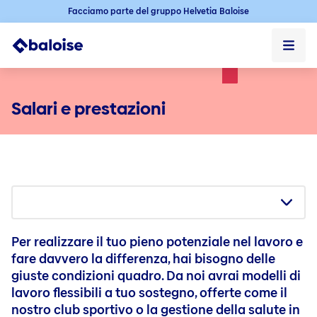
Facciamo parte del gruppo Helvetia Baloise
Lavoro
Salari e prestazioni
Lavoro ➞
Portrait ➞
Qui nous sommes
Su di noi (FR)
Portrait
Actualités et stories ➞
Actualités
Novità & Storie (FR)
Organisation et management
Communiqués de presse
Investisseurs – Actualités et faits ➞
Histoire
Action
Investitori (FR)
Annonces événementielles au sens de l’art. 53 RC
Contact & services
Images et logos
Cours et chiffres clés
Offres d'emploi ➞
Blog
Contact
Carriera in Svizzera
Lavoro
Nos valeurs
Dividende
Per realizzare il tuo pieno potenziale nel lavoro e
Newsletter
Calendrier financier
Posizioni aperte
fare davvero la differenza, hai bisogno delle
Stratégie
Recommandations d’analystes
Sujets de pointe
Newsletter
Baloise come datore di lavoro
giuste condizioni quadro. Da noi avrai modelli di
Le partenaire de votre avenir
Rachat d’actions
lavoro flessibili a tuo sostegno, offerte come il
Innovation Story
Commande de publications
Giovani al primo impiego
Durabilité
Equity Story
nostro club sportivo o la gestione della salute in