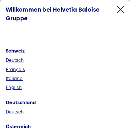
Willkommen bei Helvetia Baloise
Gruppe
Schweiz
Deutsch
Français
Italiano
English
Willkommen bei der Helvetia
Deutschland
Baloise Gruppe
Deutsch
Helvetia Baloise ist der grösste
Österreich
Allbranchenversicherer der Schweiz und