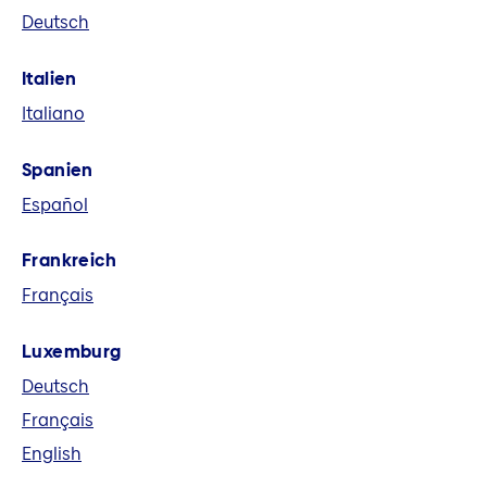
Deutsch
eine führende europäische
Versicherungsgruppe. Wir bieten in acht
Italien
Märkten und global Versicherungs-,
Italiano
Vorsorge- und Finanzlösungen an.
Spanien
Español
Frankreich
Français
Luxemburg
Deutsch
Français
English