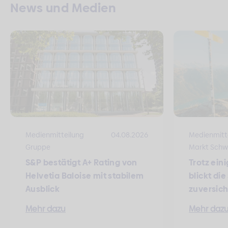
News und Medien
Medienmitteilung
04.08.2026
Medienmitt
Gruppe
Markt Schw
S&P bestätigt A+ Rating von
Trotz ein
Helvetia Baloise mit stabilem
blickt di
Ausblick
zuversich
Mehr dazu
Mehr daz