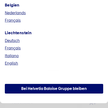
Belgien
Fusion Helvetia und Baloise
Nederlands
Alle Unterlagen im Zusammenhang mit der
Français
Fusion zur Helvetia Baloise Holding AG können
hier heruntergeladen werden.
Liechtenstein
Deutsch
Mehr erfahren
Français
Italiano
English
Zahlen und Fakten
Bei Helvetia Baloise Gruppe bleiben
A+
Aktienkurs