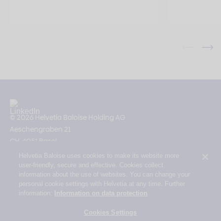
© 2026 Helvetia Baloise Holding AG
Aeschengraben 21
CH-4051 Basel
Helvetia Baloise uses cookies to make its website more
Impressum
user-friendly, secure and effective. Cookies collect
Rechtliche Hinweise
information about the use of websites. You can change your
personal cookie settings with Helvetia at any time. Further
Datenschutz
information:
Information on data protection
Erklärung zur Barrierefreiheit
Cookies Settings
Mail Policy