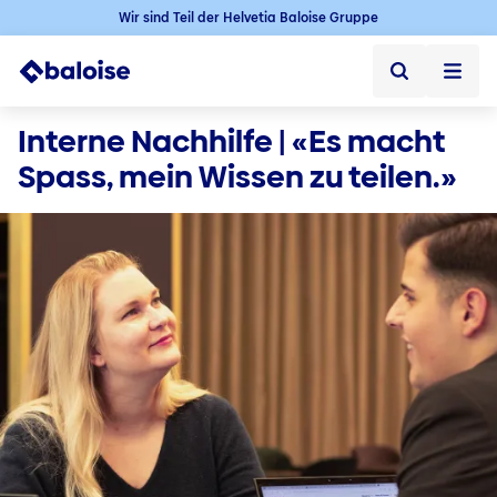
Wir sind Teil der Helvetia Baloise Gruppe
Startseite
Interne Nachhilfe | «Es macht 
Spass, mein Wissen zu teilen.»
Startseite ➞
Jobs
Jobs ➞
Karriere in der Schweiz
Offene Jobs
Baloise als Arbeitgeber
Berufseinstieg
Berufserfahrene
Karriere im Aussendienst