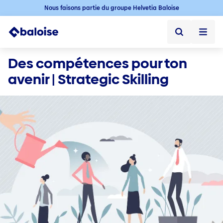
Nous faisons partie du groupe Helvetia Baloise
Home
Des compétences pour ton 
avenir | Strategic Skilling
Home ➞
Durabilité ➞
Durabilité
Jobs
Offres d'emploi ➞
Jobs en Suisse
Postes vacants
Baloise en tant qu' employeur
Premier emploi
Professionnel·les expérimenté·es​