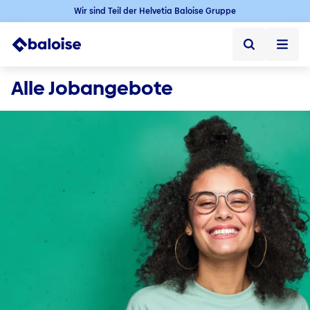
Wir sind Teil der Helvetia Baloise Gruppe
Startseite
Alle Jobangebote
Startseite ➞
Jobs
Jobs ➞
Karriere in der Schweiz
Offene Jobs
Baloise als Arbeitgeber
Berufseinstieg
Berufserfahrene
Karriere im Aussendienst