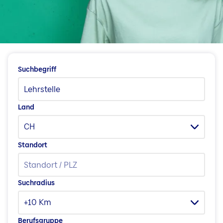
Fragen & Kontakt
Jobs in unseren Ländergesellschaften
Karriere in Liechtenstein
Jobblog
Menschen & Geschichten
Suchbegriff
Bewerbungs- und Karrieretipps
Land
CH
Standort
Suchradius
+10 Km
Berufsgruppe