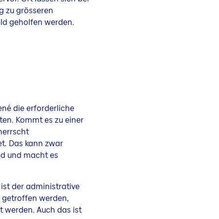
g zu grösseren
eld geholfen werden.
né die erforderliche
eiten. Kommt es zu einer
herrscht
t. Das kann zwar
ild und macht es
st der administrative
t getroffen werden,
t werden. Auch das ist