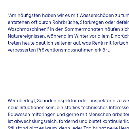
“Am häufigsten haben wir es mit Wasserschäden zu tun“, 
entstehen oft durch Rohrbrüche, Starkregen oder defek
Waschmaschinen.“ In den Sommermonaten häufen sich
Naturereignissen, während im Winter vor allem Einbrü
treten heute deutlich seltener auf, was René mit fortschr
verbesserten Präventionsmassnahmen erklärt.
Wer überlegt, Schadeninspektor oder -inspektorin zu wer
neue Situationen sein, ein starkes technisches Interess
Bauwesen mitbringen und gerne mit Menschen arbeiten,
ist abwechslungsreich, fordernd und bietet kontinuierli
Stillstand gibt es kaum, denn jeder Tag bringt neue He