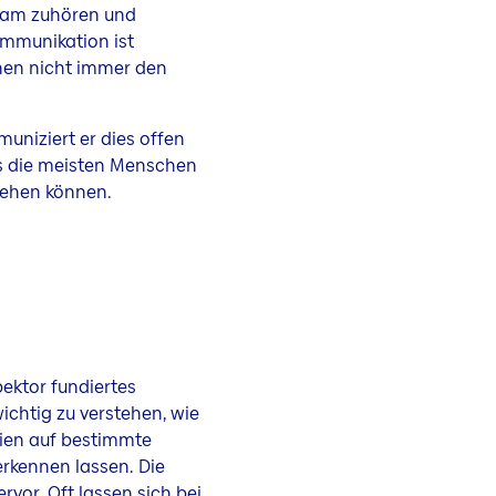
ksam zuhören und
ommunikation ist
nen nicht immer den
uniziert er dies offen
ass die meisten Menschen
gehen können.
ektor fundiertes
ichtig zu verstehen, wie
lien auf bestimmte
erkennen lassen. Die
vor. Oft lassen sich bei