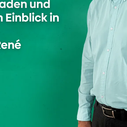
aden und 
inblick in 
René