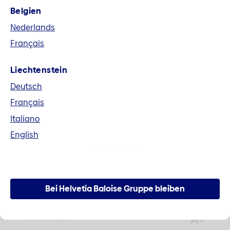
Belgien
Fusion Helvetia und Baloise
Nederlands
Alle Unterlagen im Zusammenhang mit der
Français
Fusion zur Helvetia Baloise Holding AG können
hier heruntergeladen werden.
Liechtenstein
Deutsch
Mehr erfahren
Français
Italiano
English
Zahlen und Fakten
Bei Helvetia Baloise Gruppe bleiben
A+
Aktienkurs