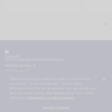
© 2026 Helvetia Baloise Holding AG
Aeschengraben 21
CH-4051 Basel
Helvetia Baloise uses cookies to make its website more
Impressum
user-friendly, secure and effective. Cookies collect
Rechtliche Hinweise
information about the use of websites. You can change your
personal cookie settings with Helvetia at any time. Further
Datenschutz
information:
Information on data protection
Erklärung zur Barrierefreiheit
Cookies Settings
Mail Policy