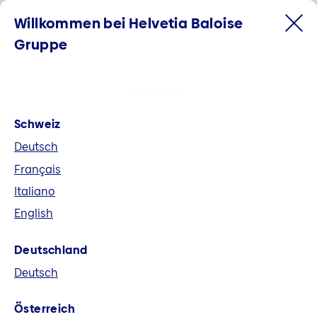
Willkommen bei Helvetia Baloise
Gruppe
Schweiz
Deutsch
Français
Italiano
English
Willkommen bei der Helvetia
Deutschland
Baloise Gruppe
Deutsch
Helvetia Baloise ist der grösste
Österreich
Allbranchenversicherer der Schweiz und