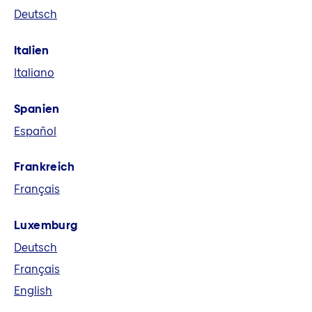
Deutsch
eine führende europäische
Versicherungsgruppe. Wir bieten in acht
Italien
Märkten und global Versicherungs-,
Italiano
Vorsorge- und Finanzlösungen an.
Spanien
Español
Frankreich
Français
Luxemburg
Deutsch
Français
English