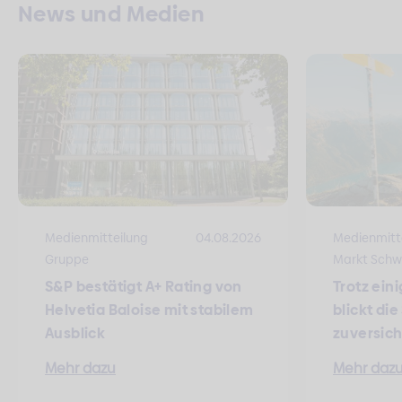
News und Medien
Medienmitteilung
04.08.2026
Medienmitt
Gruppe
Markt Schw
S&P bestätigt A+ Rating von
Trotz ein
Helvetia Baloise mit stabilem
blickt di
Ausblick
zuversich
Mehr dazu
Mehr daz