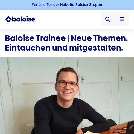
Wir sind Teil der Helvetia Baloise Gruppe
Startseite
Baloise Trainee | Neue Themen. 
Eintauchen und mitgestalten.
Startseite ➞
Jobs
Jobs ➞
Karriere in der Schweiz
Offene Jobs
Baloise als Arbeitgeber
Berufseinstieg
Berufserfahrene
Karriere im Aussendienst