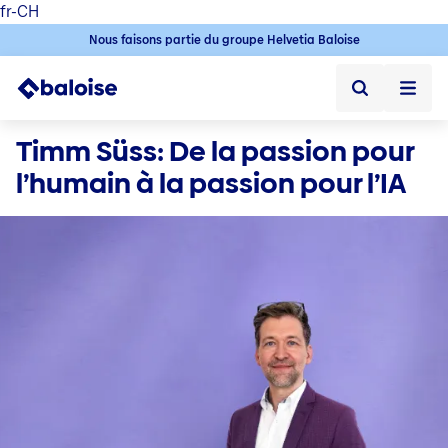
fr-CH
Nous faisons partie du groupe Helvetia Baloise
Home
Timm Süss: De la passion pour 
l’humain à la passion pour l’IA
Home ➞
Durabilité ➞
Durabilité
Jobs
Offres d'emploi ➞
Jobs en Suisse
Postes vacants
Baloise en tant qu' employeur
Premier emploi