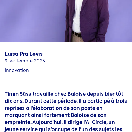
Professionnel·les expérimenté·es​
Carrière dans le service externe
Questions et contact
Jobs en nos sociétés nationales
Carrière en Liechtenstein
Jobblog
Luisa Pra Levis
Personnes & stories
9 septembre 2025
Conseils pour votre candidature et votre carrière (DE
Innovation
Timm Süss travaille chez Baloise depuis bientôt
dix ans. Durant cette période, il a participé à trois
reprises à l’élaboration de son poste en
marquant ainsi fortement Baloise de son
empreinte. Aujourd’hui, il dirige l’AI Circle, un
jeune service qui s’occupe de l’un des sujets les