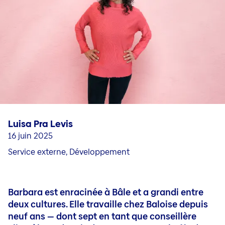
Professionnel·les expérimenté·es​
Carrière dans le service externe
Questions et contact
Jobs en nos sociétés nationales
Carrière en Liechtenstein
Jobblog
Personnes & stories
Conseils pour votre candidature et votre carrière (DE
Luisa Pra Levis
16 juin 2025
Service externe, Développement
Barbara est enracinée à Bâle et a grandi entre
deux cultures. Elle travaille chez Baloise depuis
neuf ans — dont sept en tant que conseillère