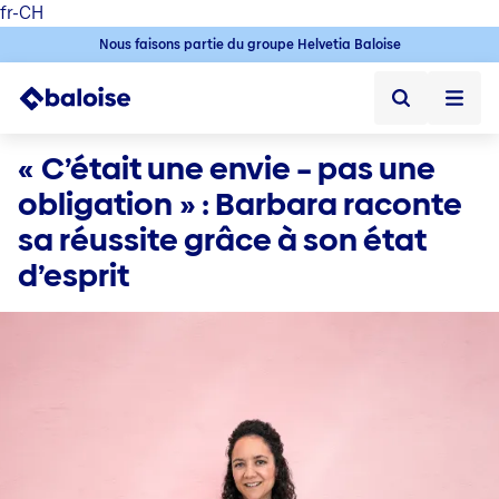
fr-CH
Nous faisons partie du groupe Helvetia Baloise
Home
« C’était une envie – pas une 
obligation » : Barbara raconte 
Home ➞
Durabilité ➞
sa réussite grâce à son état 
Durabilité
d’esprit
Jobs
Offres d'emploi ➞
Jobs en Suisse
Postes vacants
Baloise en tant qu' employeur
Premier emploi